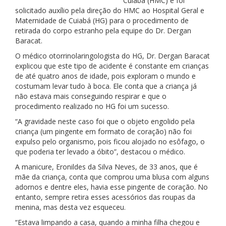
Cuiabá (HMC) e foi
solicitado auxílio pela direção do HMC ao Hospital Geral e
Maternidade de Cuiabá (HG) para o procedimento de
retirada do corpo estranho pela equipe do Dr. Dergan
Baracat.
O médico otorrinolaringologista do HG, Dr. Dergan Baracat
explicou que este tipo de acidente é constante em crianças
de até quatro anos de idade, pois exploram o mundo e
costumam levar tudo à boca. Ele conta que a criança já
não estava mais conseguindo respirar e que o
procedimento realizado no HG foi um sucesso.
“A gravidade neste caso foi que o objeto engolido pela
criança (um pingente em formato de coração) não foi
expulso pelo organismo, pois ficou alojado no esôfago, o
que poderia ter levado a óbito”, destacou o médico.
A manicure, Eronildes da Silva Neves, de 33 anos, que é
mãe da criança, conta que comprou uma blusa com alguns
adornos e dentre eles, havia esse pingente de coração. No
entanto, sempre retira esses acessórios das roupas da
menina, mas desta vez esqueceu.
“Estava limpando a casa, quando a minha filha chegou e