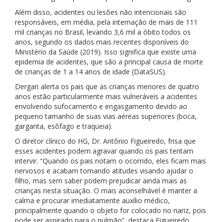
Além disso, acidentes ou lesões não intencionais são
responsáveis, em média, pela internação de mais de 111
mil crianças no Brasil, levando 3,6 mil a óbito todos os
anos, segundo os dados mais recentes disponíveis do
Ministério da Saúde (2019). Isso significa que existe uma
epidemia de acidentes, que são a principal causa de morte
de crianças de 1 a 14 anos de idade (DataSUS).
Dergan alerta os pais que as crianças menores de quatro
anos estão particularmente mais vulneráveis a acidentes
envolvendo sufocamento e engasgamento devido ao
pequeno tamanho de suas vias aéreas superiores (boca,
garganta, esôfago e traqueia).
O diretor clínico do HG, Dr. Antônio Figueiredo, frisa que
esses acidentes podem agravar quando os pais tentam
intervir. “Quando os pais notam o ocorrido, eles ficam mais
nervosos e acabam tomando atitudes visando ajudar o
filho, mas sem saber podem prejudicar ainda mais as
crianças nesta situação. O mais aconselhável é manter a
calma e procurar imediatamente auxílio médico,
principalmente quando o objeto for colocado no nariz, pois
pode ser aspirado para o pulmão”, destaca Figueiredo.