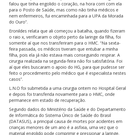
falou que tinha engolido o coração, na hora corri com ela
para o Posto de Saúde, mas como não tinha médicos e
nem enfermeiros, fui encaminhada para a UPA da Morada
do Ouro”.
Eronildes relata que ali começou a batalha, quando fizeram
o raio x, verificaram o objeto perto da laringe da filha, foi
somente aí que nos transferiram para o HMC. “Na sexta-
feira passada, os médicos tiveram que entubar a minha
filha, pois ela já não estava mais conseguindo respirar. A
cirurgia realizada na segunda-feira não foi satisfatória. Foi
aí que eles buscaram o apoio do HG, para que pudesse ser
feito o procedimento pelo médico que é especialista nestes
casos”.
L.N.O foi submetida a uma cirurgia ontem no Hospital Geral
e depois foi transferida novamente para o HMC, onde
permanece em estado de recuperação.
Segundo dados do Ministério da Saúde e do Departamento
de Informática do Sistema Único de Saúde do Brasil
(DATASUS), a principal causa de mortes por acidentes em
crianças menores de um ano é a asfixia, uma vez que o
material engolido pode comprimir e pressionar a laringe.