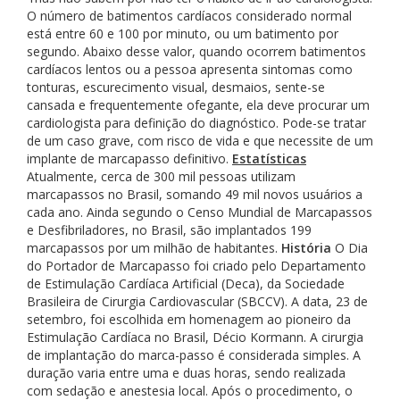
O número de batimentos cardíacos considerado normal
está entre 60 e 100 por minuto, ou um batimento por
segundo. Abaixo desse valor, quando ocorrem batimentos
cardíacos lentos ou a pessoa apresenta sintomas como
tonturas, escurecimento visual, desmaios, sente-se
cansada e frequentemente ofegante, ela deve procurar um
cardiologista para definição do diagnóstico. Pode-se tratar
de um caso grave, com risco de vida e que necessite de um
implante de marcapasso definitivo.
Estatísticas
Atualmente, cerca de 300 mil pessoas utilizam
marcapassos no Brasil, somando 49 mil novos usuários a
cada ano. Ainda segundo o Censo Mundial de Marcapassos
e Desfibriladores, no Brasil, são implantados 199
marcapassos por um milhão de habitantes.
História
O Dia
do Portador de Marcapasso foi criado pelo Departamento
de Estimulação Cardíaca Artificial (Deca), da Sociedade
Brasileira de Cirurgia Cardiovascular (SBCCV). A data, 23 de
setembro, foi escolhida em homenagem ao pioneiro da
Estimulação Cardíaca no Brasil, Décio Kormann. A cirurgia
de implantação do marca-passo é considerada simples. A
duração varia entre uma e duas horas, sendo realizada
com sedação e anestesia local. Após o procedimento, o